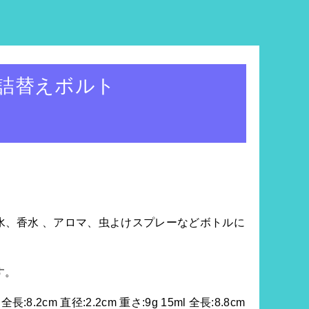
 詰替えボルト
、化粧水、香水 、アロマ、虫よけスプレーなどボトルに
す。
m 直径:2.2cm 重さ:9g 15ml 全長:8.8cm