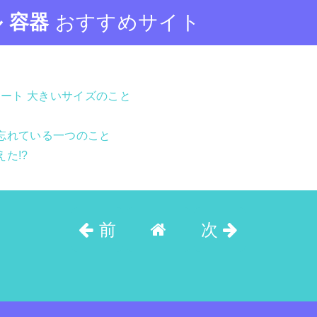
 容器
おすすめサイト
ート 大きいサイズのこと
が忘れている一つのこと
た!?
前
次