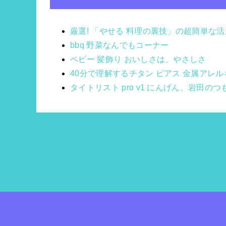
厳選! 「やせる 料理の裏技」の超簡単な活
bbq 野菜なんでもコーナー
ベビー 髪飾り おいしさは、やさしさ
40分で理解するチタン ピアス 金属アレル
タイトリスト pro v1 にんげん、岩田の