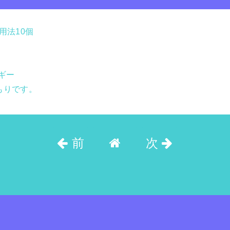
用法10個
ギー
つもりです。
前
次