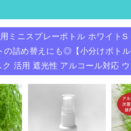
用ミニスプレーボトル ホワイトS (3
の詰め替えにも◎【小分けボトル 新
ク 活用 遮光性 アルコール対応 ウイル