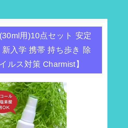
0ml用)10点セット 安定
入学 携帯 持ち歩き 除
ス対策 Charmist】