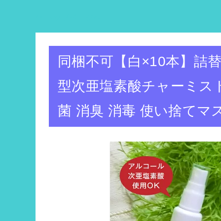
トップページへ
同梱不可【白×10本】詰替
型次亜塩素酸チャーミスト
菌 消臭 消毒 使い捨てマス