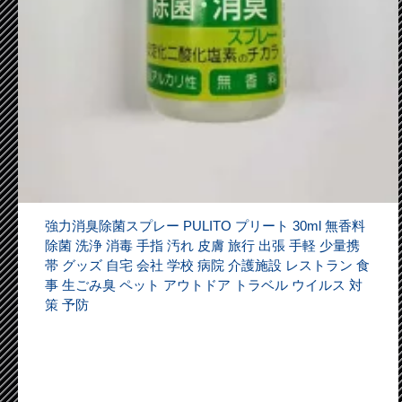
強力消臭除菌スプレー PULITO プリート 30ml 無香料
除菌 洗浄 消毒 手指 汚れ 皮膚 旅行 出張 手軽 少量携
帯 グッズ 自宅 会社 学校 病院 介護施設 レストラン 食
事 生ごみ臭 ペット アウトドア トラベル ウイルス 対
策 予防