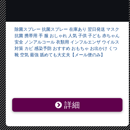
除菌スプレー 抗菌スプレー 在庫あり 翌日発送 マスク
抗菌 携帯用 手 服 おしゃれ 人気 子供 子ども 赤ちゃん
安全 ノンアルコール 衣類用 インフルエンザ ウイルス
対策 カビ 感染予防 おすすめ おもちゃ お出かけ くつ
靴 空気 最強 舐めても大丈夫【メール便のみ】
詳細