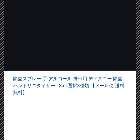
除菌スプレー 手 アルコール 携帯用 ディズニー 除菌
ハンドサニタイザー 18ml 選択3種類 【メール便 送料
無料】