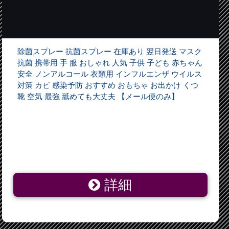
除菌スプレー 抗菌スプレー 在庫あり 翌日発送 マスク
抗菌 携帯用 手 服 おしゃれ 人気 子供 子ども 赤ちゃん
安全 ノンアルコール 衣類用 インフルエンザ ウイルス
対策 カビ 感染予防 おすすめ おもちゃ お出かけ くつ
靴 空気 最強 舐めても大丈夫 【メール便のみ】
詳細