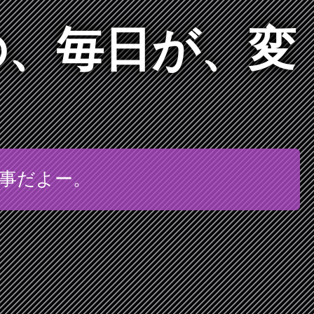
の、毎日が、変
大事だよー。