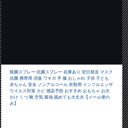
除菌スプレー 抗菌スプレー 在庫あり 翌日発送 マスク
抗菌 携帯用 消臭 ワキガ 手 服 おしゃれ 子供 子ども
赤ちゃん 安全 ノンアルコール 衣類用 インフルエンザ
ウイルス対策 カビ 感染予防 おすすめ おもちゃ お出
かけ くつ 靴 空気 最強 舐めても大丈夫【メール便の
み】