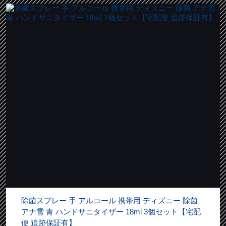
除菌スプレー 手 アルコール 携帯用 ディズニー 除菌
アナ雪 青 ハンドサニタイザー 18ml 3個セット【宅配
便 追跡保証有】