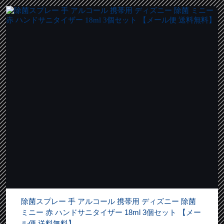
除菌スプレー 手 アルコール 携帯用 ディズニー 除菌
ミニー 赤 ハンドサニタイザー 18ml 3個セット 【メー
ル便 送料無料】