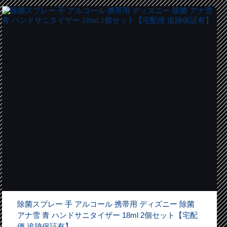
除菌スプレー 手 アルコール 携帯用 ディズニー 除菌
アナ雪 青 ハンドサニタイザー 18ml 2個セット【宅配
便 追跡保証有】