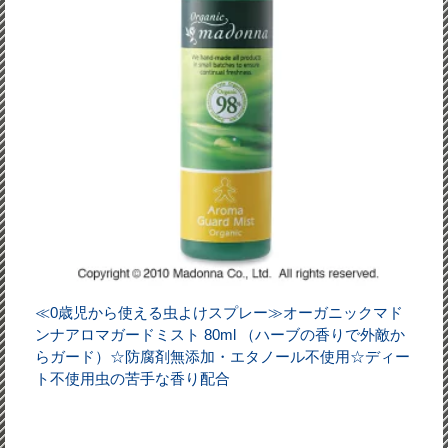
≪0歳児から使える虫よけスプレー≫オーガニックマド
ンナアロマガードミスト 80ml （ハーブの香りで外敵か
らガード）☆防腐剤無添加・エタノール不使用☆ディー
ト不使用虫の苦手な香り配合